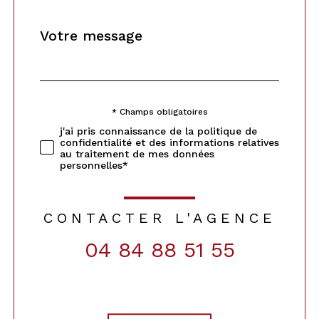
Message
Fieldset
*
par
défaut
* Champs obligatoires
Validation
j'ai pris connaissance de la politique de
confidentialité et des informations relatives
au traitement de mes données
personnelles*
CONTACTER L'AGENCE
04 84 88 51 55
Validation