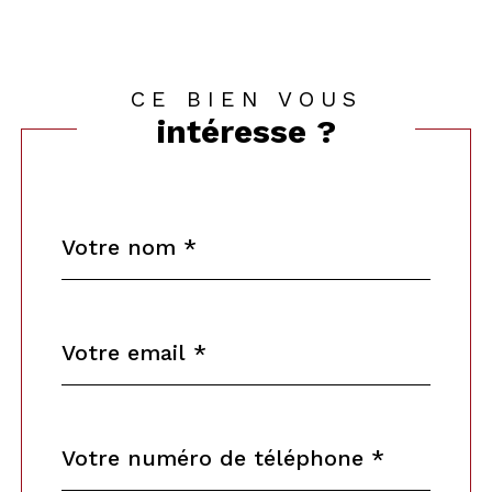
CE BIEN VOUS
intéresse ?
Nom
Fieldset
*
par
défaut
email
*
Téléphone
*