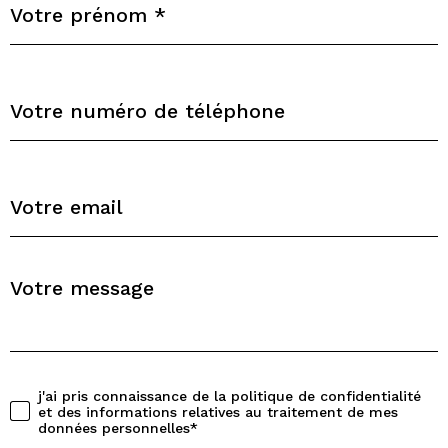
*
I
G
N
Téléphone
E
Z
V
O
Adresse
S
email
c
o
Message
o
R
*
E
r
N
d
S
E
o
j'ai pris connaissance de la politique de confidentialité
Validation
I
et des informations relatives au traitement de mes
n
G
données personnelles*