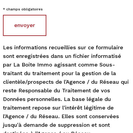
N
n
E
* champs obligatoires
é
Z
V
envoyer
e
O
s
S
c
Les informations recueillies sur ce formulaire
o
sont enregistrées dans un fichier informatisé
par La Boite Immo agissant comme Sous-
o
traitant du traitement pour la gestion de la
r
clientèle/prospects de l'Agence / du Réseau qui
d
reste Responsable du Traitement de vos
o
Données personnelles. La base légale du
traitement repose sur l'intérêt légitime de
n
l'Agence / du Réseau. Elles sont conservées
n
jusqu'à demande de suppression et sont
é