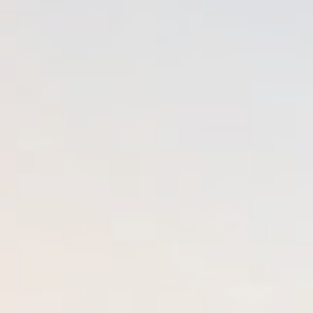
de l'ancien
à l'année
Budget
voir les
41
annonces