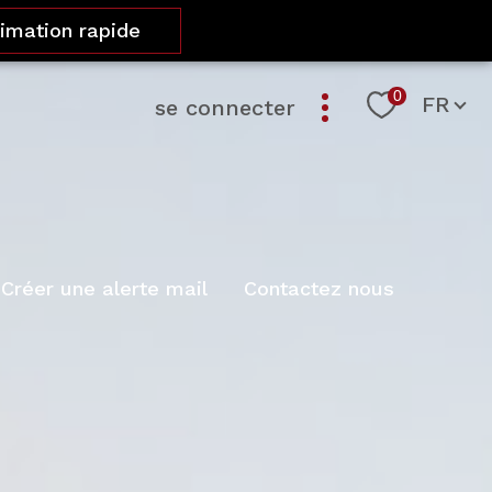
timation rapide
Langue
0
FR
se connecter
Créer une alerte mail
Contactez nous