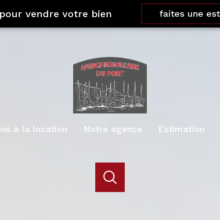
 pour vendre votre bien
faites une es
ens à la location
Notre agence
Estimation
acheter
louer
estimer