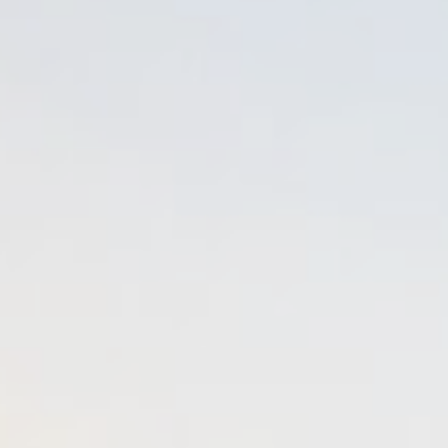
filtrer
réinitialiser les filtres