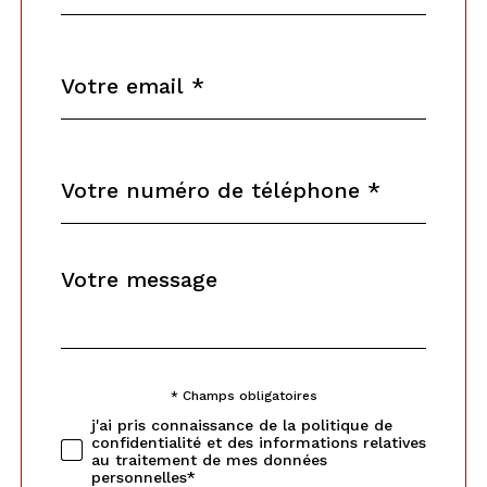
défaut
email
*
Téléphone
*
Message
Fieldset
*
par
défaut
* Champs obligatoires
Validation
j'ai pris connaissance de la politique de
confidentialité et des informations relatives
au traitement de mes données
personnelles*