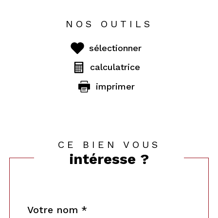
NOS OUTILS
sélectionner
calculatrice
imprimer
CE BIEN VOUS
intéresse ?
Nom
Fieldset
*
par