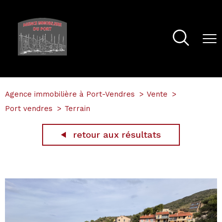
Agence immobilière à Port-Vendres
Vente
Port vendres
Terrain
retour aux résultats