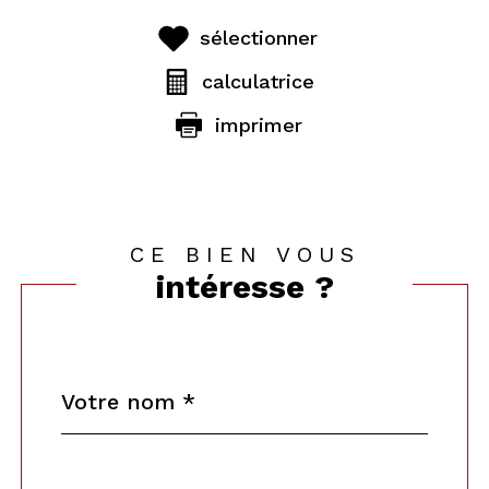
sélectionner
calculatrice
imprimer
CE BIEN VOUS
intéresse ?
Nom
Fieldset
*
par
défaut
email