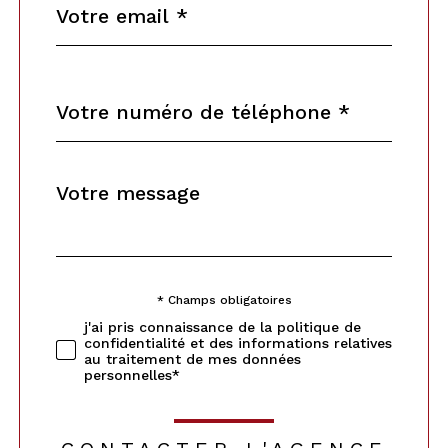
*
Téléphone
*
Message
Fieldset
*
par
défaut
* Champs obligatoires
Validation
j'ai pris connaissance de la politique de
confidentialité et des informations relatives
au traitement de mes données
personnelles*