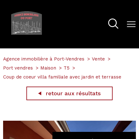
Agence immobilière à Port-Vendres
Vente
Port vendres
Maison
T5
Coup de coeur villa familiale avec jardin et terrasse
retour aux résultats