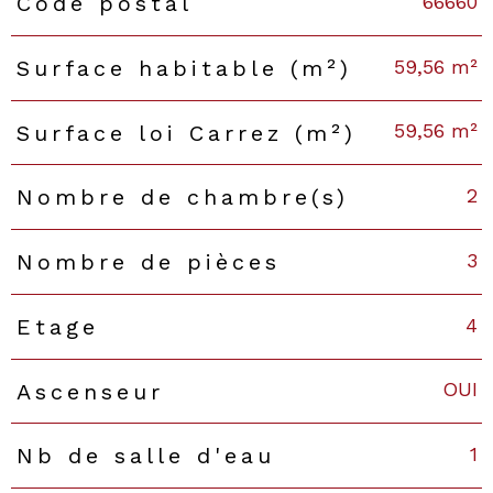
66660
Code postal
Caractéristiques
Valeurs
59,56 m²
Surface habitable (m²)
59,56 m²
Surface loi Carrez (m²)
2
Nombre de chambre(s)
3
Nombre de pièces
4
Etage
OUI
Ascenseur
1
Nb de salle d'eau