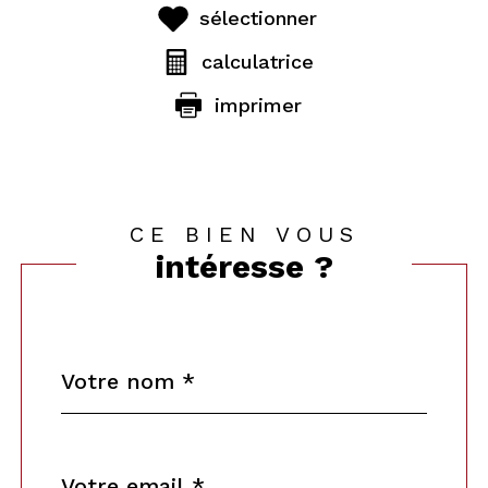
sélectionner
calculatrice
imprimer
CE BIEN VOUS
intéresse ?
Nom
Fieldset
*
par
défaut
email
*