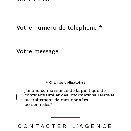
Téléphone
*
Message
Fieldset
*
par
défaut
* Champs obligatoires
Validation
j'ai pris connaissance de la politique de
confidentialité et des informations relatives
au traitement de mes données
personnelles*
CONTACTER L'AGENCE