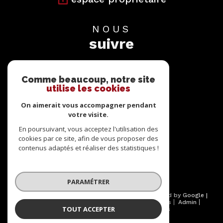
NOUS
suivre
Comme beaucoup, notre site
utilise les cookies
On aimerait vous accompagner pendant
votre visite.
NOUS
adhérons
En poursuivant, vous acceptez l'utilisation des
cookies par ce site, afin de vous proposer des
contenus adaptés et réaliser des statistiques !
PARAMÉTRER
© 2026 | Tous droits réservés | Traduction powered by Google |
Nos honoraires
Plan du site
Mentions légales
Admin
TOUT ACCEPTER
Partenaires
Politique RGPD
Cookies