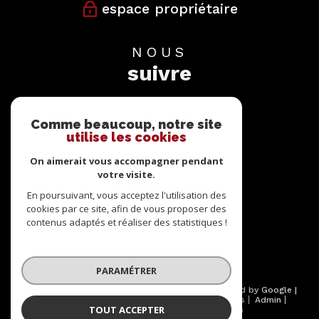
espace propriétaire
NOUS
suivre
Comme beaucoup, notre site
utilise les cookies
On aimerait vous accompagner pendant
votre visite.
NOUS
adhérons
En poursuivant, vous acceptez l'utilisation des
cookies par ce site, afin de vous proposer des
contenus adaptés et réaliser des statistiques !
PARAMÉTRER
© 2026 | Tous droits réservés | Traduction powered by Google |
Nos honoraires
Plan du site
Mentions légales
Admin
TOUT ACCEPTER
Partenaires
Politique RGPD
Cookies